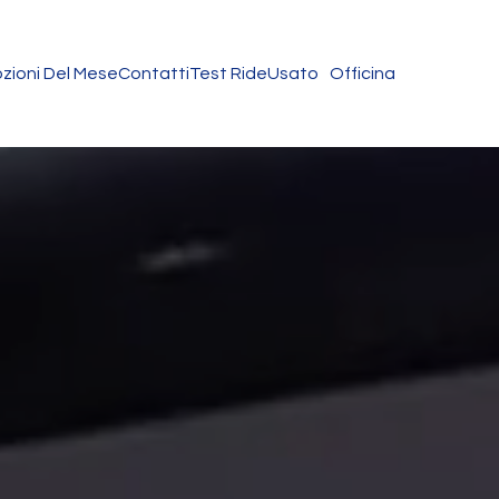
zioni Del Mese
Contatti
Test Ride
Usato
Officina