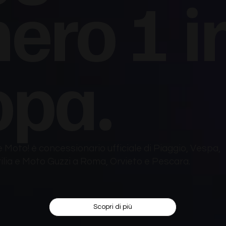
ero 1 i
opa.
 Moto! è concessionario ufficiale di Piaggio, Vespa,
ilia e Moto Guzzi a Roma, Orvieto e Pescara.
Scopri di più