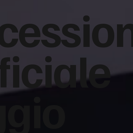
cession
ficiale
ggio