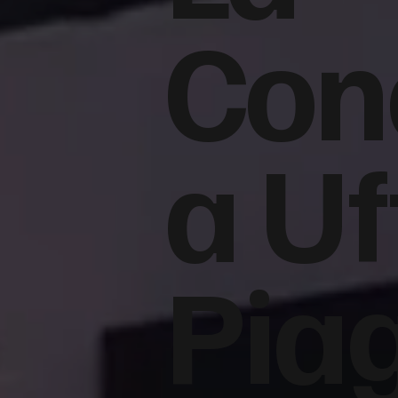
Con
a Uf
Pia