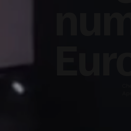
num
Eur
Che
Apr