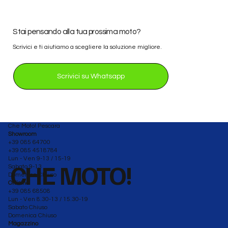
Stai pensando alla tua prossima moto?
Scrivici e ti aiutiamo a scegliere la soluzione migliore.
Scrivici su Whatsapp
Che Moto! Pescara
Showroom
+39 085 64700
+39 085 4518784
Lun - Ven 9-13 / 15-19
CHE MOTO!
Sabato 9-13
Domenica Chiuso
Officina
+39 085 68508
Lun - Ven 8.30-13 / 15.30-19
Sabato Chiuso
Domenica Chiuso
Magazzino