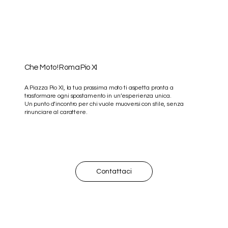
Che Moto! Roma Pio XI
A Piazza Pio XI, la tua prossima moto ti aspetta pronta a
trasformare ogni spostamento in un’esperienza unica.
Un punto d’incontro per chi vuole muoversi con stile, senza
rinunciare al carattere.
Contattaci