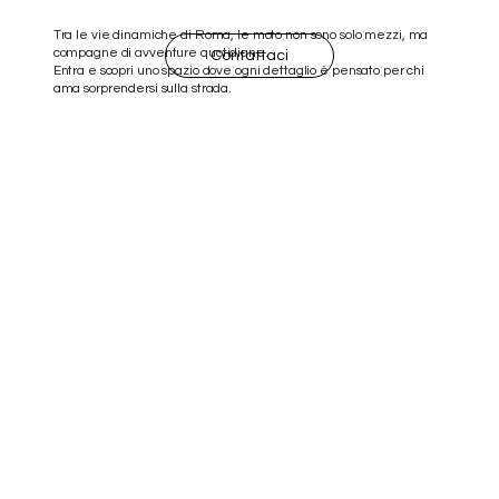
Tra le vie dinamiche di Roma, le moto non sono solo mezzi, ma
compagne di avventure quotidiane.
Contattaci
Entra e scopri uno spazio dove ogni dettaglio è pensato per chi
ama sorprendersi sulla strada.