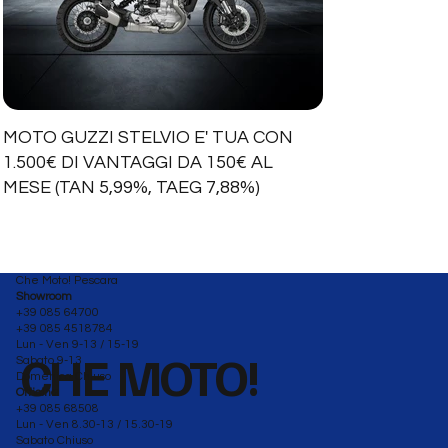
MOTO GUZZI STELVIO E' TUA CON
1.500€ DI VANTAGGI DA 150€ AL
MESE (TAN 5,99%, TAEG 7,88%)
Che Moto! Pescara
Showroom
+39 085 64700
+39 085 4518784
Lun - Ven 9-13 / 15-19
CHE MOTO!
Sabato 9-13
Domenica Chiuso
Officina
+39 085 68508
Lun - Ven 8.30-13 / 15.30-19
Sabato Chiuso