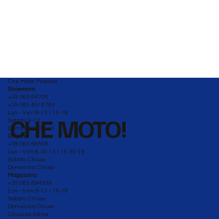
Che Moto! Pescara
Showroom
+39 085 64700
+39 085 4518784
Lun - Ven 9-13 / 15-19
CHE MOTO!
Sabato 9-13
Domenica Chiuso
Officina
+39 085 68508
Lun - Ven 8.30-13 / 15.30-19
Sabato Chiuso
Domenica Chiuso
Magazzino
+39 085 694939
Lun - Ven 9-13 / 15-19
Sabato Chiuso
Domenica Chiuso
Chiusura Estiva: