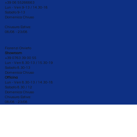
+39 06 55266863
Lun - Ven
9-13 / 14.30-18
Sabato 9-13
Domenica Chiuso
Chiusura Estiva:
08/08 - 23/08
Fiorenzi Orvieto
Showroom
+39 0763 39 00 55
Lun - Ven 8.30-13 / 15.30-19
Sabato
8.30-13
Domenica Chiuso
Officina
Lun - Ven 8.30
-13 / 14.30-18
Sabato 8.30 / 12
Domenica Chiuso
Chiusura Estiva:
08/08 - 23/08