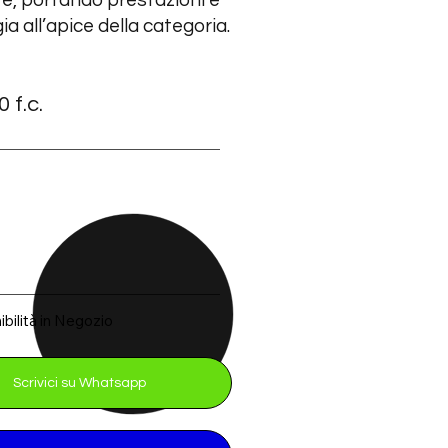
e, portando prestazioni e
ia all’apice della categoria.
 f.c.
e
ibilità in Negozio
Scrivici su Whatsapp