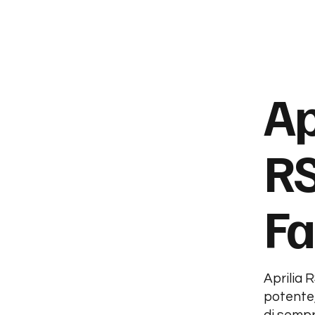
Ap
R
Fa
Aprilia 
potente,