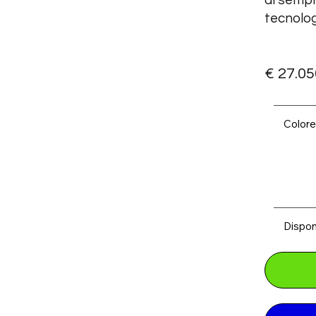
di sempr
tecnolog
€ 27.050
Color
Dispon