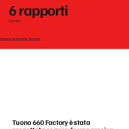
6 rapporti
Cambio
Scarica la Scheda Tecnica
Tuono 660 Factory è stata