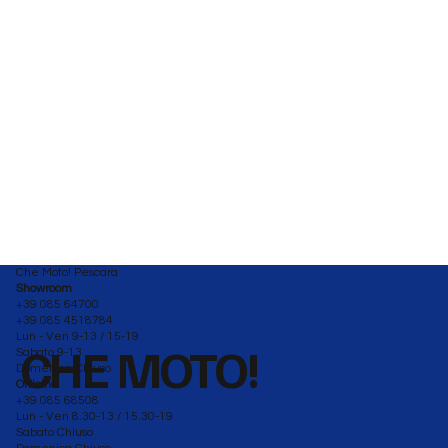
Che Moto! Pescara
Showroom
+39 085 64700
+39 085 4518784
Lun - Ven 9-13 / 15-19
CHE MOTO!
Sabato 9-13
Domenica Chiuso
Officina
+39 085 68508
Lun - Ven 8.30-13 / 15.30-19
Sabato Chiuso