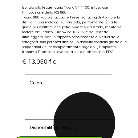
Ispirata alla leggendaria Tuono V4 1100, infusa con
l'innovazione della RS 660.
Tuono 660 Factory raccoglie l'essenza racing di Aprilia e la
distilla in una moto agile, intrepida, performante. È tra le
guide più esaltanti che potrai vivere sulla strada, merito del
motore bicilindrico Euro 5+ da 105 CV e dell'assetto
ultraleggero, per un rapporto peso/potenza ai vertici della
categoria. Alla potenza abbina un assoluto controllo grazie alle
sospensioni Öhlins completamente regolabili, l'impianto
frenante Brembo e l'avanzata suite elettronica a-PRC.
€ 13.050 f.c.
Colore
Disponibilità in Negozio