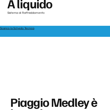
A liquido
Sistema di Raffreddamento
Scarica la Scheda Tecnica
Piaggio Medley è