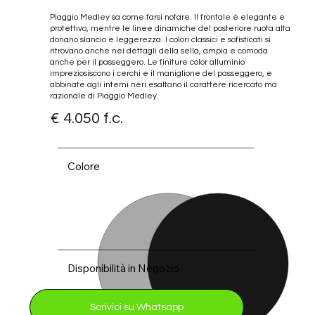
Piaggio Medley sa come farsi notare. Il frontale è elegante e
protettivo, mentre le linee dinamiche del posteriore ruota alta
donano slancio e leggerezza. I colori classici e sofisticati si
ritrovano anche nei dettagli della sella, ampia e comoda
anche per il passeggero. Le finiture color alluminio
impreziosiscono i cerchi e il maniglione del passeggero, e
abbinate agli interni neri esaltano il carattere ricercato ma
razionale di Piaggio Medley.
€ 4.050 f.c.
Nero Abisso
Grigio
Colore
Disponibilità in Negozio
Scrivici su Whatsapp