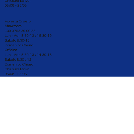
Chiusura Estiva:
08/08 - 23/08
Fiorenzi Orvieto
Showroom
+39 0763 39 00 55
Lun - Ven 8.30-13 / 15.30-19
Sabato
8.30-13
Domenica Chiuso
Officina
Lun - Ven 8.30
-13 / 14.30-18
Sabato 8.30 / 12
Domenica Chiuso
Chiusura Estiva:
08/08 - 23/08