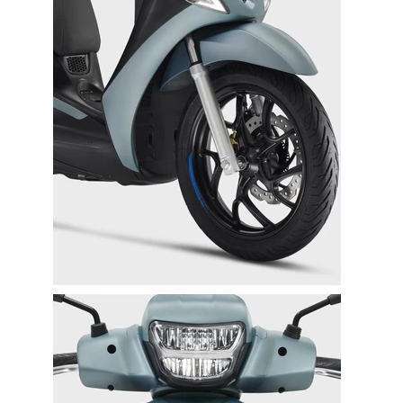
Clients’ Income during the Last Quarter
5
Industry Awards
355
Business Partners in over 30 Countries