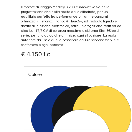
Il motore di Piaggio Medley S 200 è innovativo sia nella
progettazione che nella scelta della cilindrata, per un
equilibrio perfetto tra performance brillanti e consumi
ottimizzati: il monocilindrico 4T Euro5+, raffreddato liquido e
dotato di iniezione elettronica, offre un'erogazione reattiva ed
elastica. 17,7 CV di potenza massima e sistema Start&Stop di
serie, per una guida che ottimizza ogni situazione. La ruota
anteriore da 16" e quella posteriore da 14" rendono stabile e
confortevole ogni percorso.
€ 4.150 f.c.
Oro Op
Colore