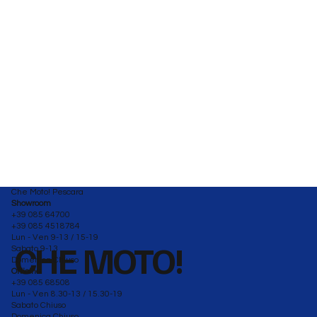
Che Moto! Pescara
Showroom
+39 085 64700
+39 085 4518784
Lun - Ven 9-13 / 15-19
CHE MOTO!
Sabato 9-13
Domenica Chiuso
Officina
+39 085 68508
Lun - Ven 8.30-13 / 15.30-19
Sabato Chiuso
Domenica Chiuso