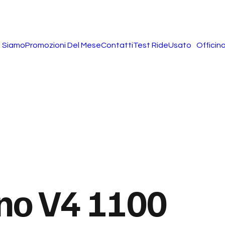
i Siamo
Promozioni Del Mese
Contatti
Test Ride
Usato
Officin
ono V4 1100