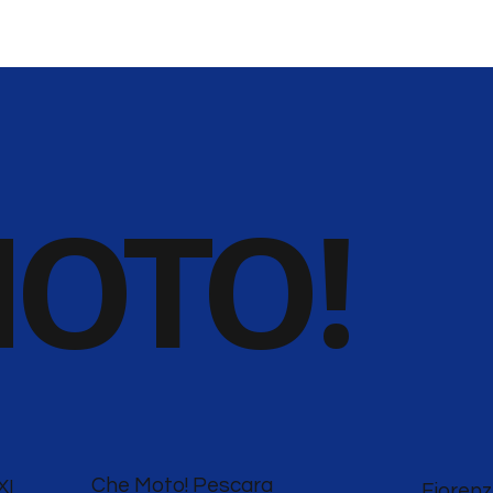
OTO!
Che Moto! Pescara
XI
Fiorenz