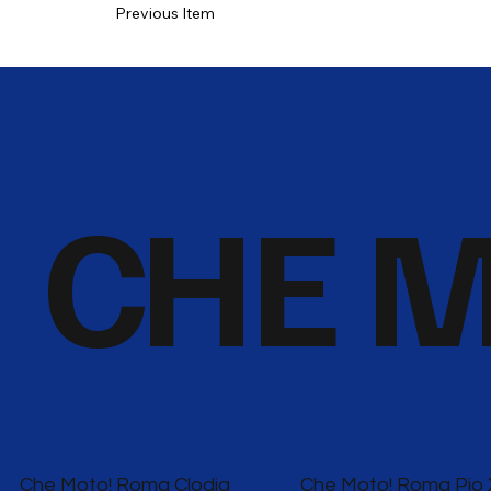
Previous Item
CHE M
Che Moto! Roma Clodia
Che Moto! Roma Pio 