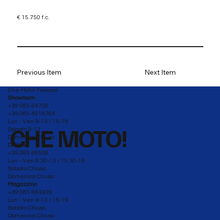
€ 15.750 f.c.
Previous Item
Next Item
Che Moto! Pescara
Showroom
+39 085 64700
+39 085 4518784
Lun - Ven 9-13 / 15-19
CHE MOTO!
Sabato 9-13
Domenica Chiuso
Officina
+39 085 68508
Lun - Ven 8.30-13 / 15.30-19
Sabato Chiuso
Domenica Chiuso
Magazzino
+39 085 694939
Lun - Ven 9-13 / 15-19
Sabato Chiuso
Domenica Chiuso