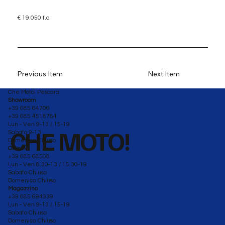
€ 19.050 f.c.
Previous Item
Next Item
Che Moto! Pescara
Showroom
+39 085 64700
+39 085 4518784
Lun - Ven 9-13 / 15-19
CHE MOTO!
Sabato 9-13
Domenica Chiuso
Officina
+39 085 68508
Lun - Ven 8.30-13 / 15.30-19
Sabato Chiuso
Domenica Chiuso
Magazzino
+39 085 694939
Lun - Ven 9-13 / 15-19
Sabato Chiuso
Domenica Chiuso