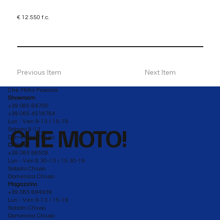
€ 12.550 f.c.
Previous Item
Next Item
Che Moto! Pescara
Showroom
+39 085 64700
+39 085 4518784
Lun - Ven 9-13 / 15-19
CHE MOTO!
Sabato 9-13
Domenica Chiuso
Officina
+39 085 68508
Lun - Ven 8.30-13 / 15.30-19
Sabato Chiuso
Domenica Chiuso
Magazzino
+39 085 694939
Lun - Ven 9-13 / 15-19
Sabato Chiuso
Domenica Chiuso