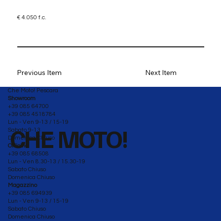
€ 4.050 f.c.
Previous Item
Next Item
Che Moto! Pescara
Showroom
+39 085 64700
+39 085 4518784
Lun - Ven 9-13 / 15-19
CHE MOTO!
Sabato 9-13
Domenica Chiuso
Officina
+39 085 68508
Lun - Ven 8.30-13 / 15.30-19
Sabato Chiuso
Domenica Chiuso
Magazzino
+39 085 694939
Lun - Ven 9-13 / 15-19
Sabato Chiuso
Domenica Chiuso