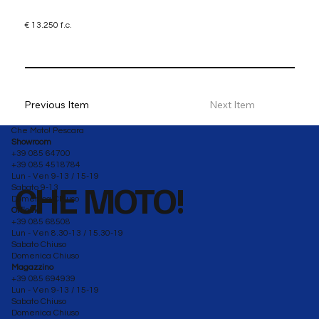
€ 13.250 f.c.
Previous Item
Next Item
Che Moto! Pescara
Showroom
+39 085 64700
+39 085 4518784
Lun - Ven 9-13 / 15-19
CHE MOTO!
Sabato 9-13
Domenica Chiuso
Officina
+39 085 68508
Lun - Ven 8.30-13 / 15.30-19
Sabato Chiuso
Domenica Chiuso
Magazzino
+39 085 694939
Lun - Ven 9-13 / 15-19
Sabato Chiuso
Domenica Chiuso