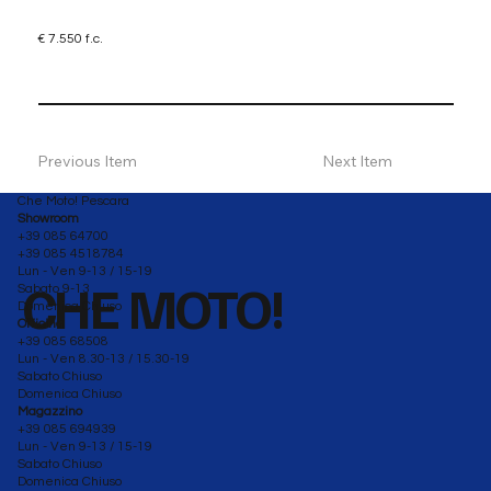
€ 7.550 f.c.
Previous Item
Next Item
Che Moto! Pescara
Showroom
+39 085 64700
+39 085 4518784
Lun - Ven 9-13 / 15-19
CHE MOTO!
Sabato 9-13
Domenica Chiuso
Officina
+39 085 68508
Lun - Ven 8.30-13 / 15.30-19
Sabato Chiuso
Domenica Chiuso
Magazzino
+39 085 694939
Lun - Ven 9-13 / 15-19
Sabato Chiuso
Domenica Chiuso