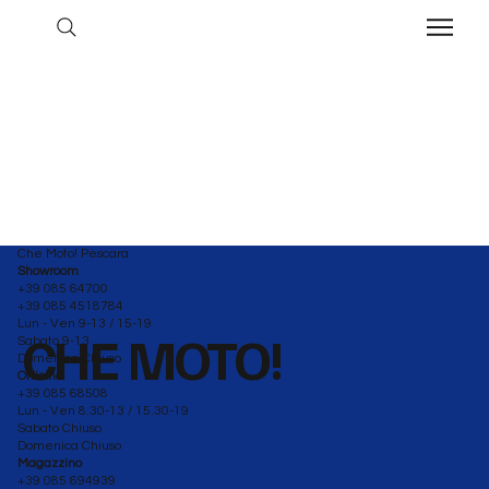
Che Moto! Pescara
Showroom
+39 085 64700
+39 085 4518784
Lun - Ven 9-13 / 15-19
CHE MOTO!
Sabato 9-13
Domenica Chiuso
Officina
+39 085 68508
Lun - Ven 8.30-13 / 15.30-19
Sabato Chiuso
Domenica Chiuso
Magazzino
+39 085 694939