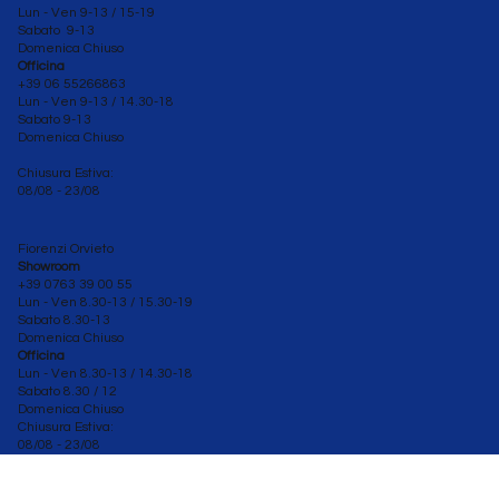
Lun - Ven 9-13 / 15-19
Sabato 9-13
Domenica Chiuso
Officina
+39 06 55266863
Lun - Ven
9-13 / 14.30-18
Sabato 9-13
Domenica Chiuso
Chiusura Estiva:
08/08 - 23/08
Fiorenzi Orvieto
Showroom
+39 0763 39 00 55
Lun - Ven 8.30-13 / 15.30-19
Sabato
8.30-13
Domenica Chiuso
Officina
Lun - Ven 8.30
-13 / 14.30-18
Sabato 8.30 / 12
Domenica Chiuso
Chiusura Estiva:
08/08 - 23/08