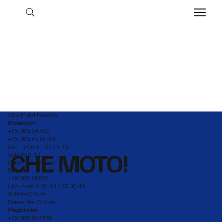
Che Moto! Pescara
Showroom
+39 085 64700
+39 085 4518784
Lun - Ven 9-13 / 15-19
CHE MOTO!
Sabato 9-13
Domenica Chiuso
Officina
+39 085 68508
Lun - Ven 8.30-13 / 15.30-19
Sabato Chiuso
Domenica Chiuso
Magazzino
+39 085 694939