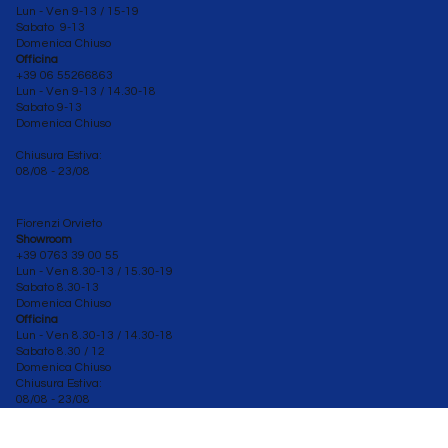
Lun - Ven 9-13 / 15-19
Sabato 9-13
Domenica Chiuso
Officina
+39 06 55266863
Lun - Ven
9-13 / 14.30-18
Sabato 9-13
Domenica Chiuso
Chiusura Estiva:
08/08 - 23/08
Fiorenzi Orvieto
Showroom
+39 0763 39 00 55
Lun - Ven 8.30-13 / 15.30-19
Sabato
8.30-13
Domenica Chiuso
Officina
Lun - Ven 8.30
-13 / 14.30-18
Sabato 8.30 / 12
Domenica Chiuso
Chiusura Estiva:
08/08 - 23/08