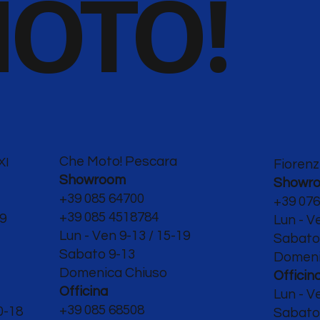
OTO!
Che Moto! Pescara
XI
Fiorenz
Showroom
Showr
+39 085 64700
+39 076
+39 085 4518784
19
Lun - V
Lun - Ven 9-13 / 15-19
Sabat
Sabato 9-13
Domeni
Domenica Chiuso
Officin
Officina
Lun - V
+39 085 68508
0-18
Sabato 