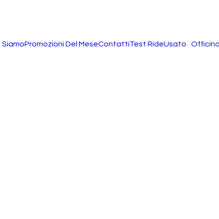
i Siamo
Promozioni Del Mese
Contatti
Test Ride
Usato
Officin