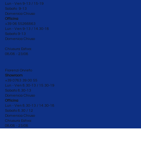
Lun - Ven 9-13 / 15-19
Sabato 9-13
Domenica Chiuso
Officina
+39 06 55266863
Lun - Ven
9-13 / 14.30-18
Sabato 9-13
Domenica Chiuso
Chiusura Estiva:
08/08 - 23/08
Fiorenzi Orvieto
Showroom
+39 0763 39 00 55
Lun - Ven 8.30-13 / 15.30-19
Sabato
8.30-13
Domenica Chiuso
Officina
Lun - Ven 8.30
-13 / 14.30-18
Sabato 8.30 / 12
Domenica Chiuso
Chiusura Estiva:
08/08 - 23/08