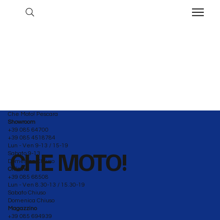
Che Moto! Pescara
Showroom
+39 085 64700
+39 085 4518784
Lun - Ven 9-13 / 15-19
CHE MOTO!
Sabato 9-13
Domenica Chiuso
Officina
+39 085 68508
Lun - Ven 8.30-13 / 15.30-19
Sabato Chiuso
Domenica Chiuso
Magazzino
+39 085 694939