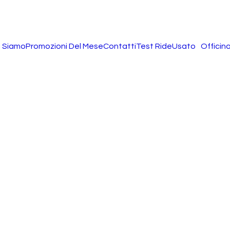
i Siamo
Promozioni Del Mese
Contatti
Test Ride
Usato
Officin