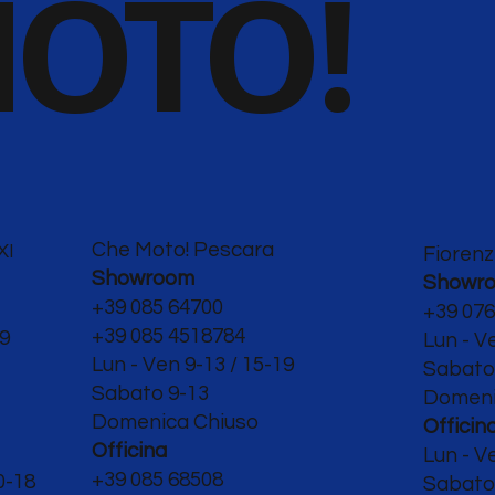
OTO!
Che Moto! Pescara
XI
Fiorenz
Showroom
Showr
+39 085 64700
+39 076
+39 085 4518784
19
Lun - V
Lun - Ven 9-13 / 15-19
Sabat
Sabato 9-13
Domeni
Domenica Chiuso
Officin
Officina
Lun - V
+39 085 68508
0-18
Sabato 