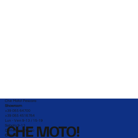
Che Moto! Pescara
Showroom
+39 085 64700
+39 085 4518784
Lun - Ven 9-13 / 15-19
CHE MOTO!
Sabato 9-13
Domenica Chiuso
Officina