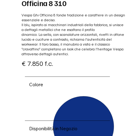
Officina 8 310
Vespa Gtv Officina 8 fonde tradizione e carattere in un design
essenziale e deciso.
Il blu, ispirato ai macchinari industriali della fabbrica, si unisce
a dettagli metallici che ne esaltano il profilo
dinamico. La sella, con scanalature orizzontali, rivetti in ottone
lucido e cuciture a contrasto, richiama l’autenticità del
workwear. Il faro basso, il manubrio a vista e il classico
"cravattino" completano un look che celebra l’heritage Vespa
attraverso dettagli autentici.
Blu Officina 8
€ 7.850 f.c.
Colore
Disponibilità in Negozio