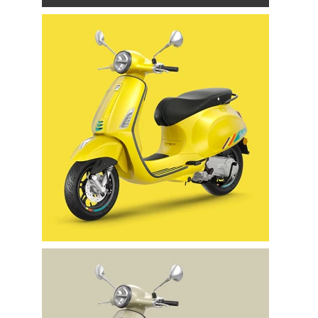
Clients’ Income during the Last Quarter
5
Industry Awards
355
Business Partners in over 30 Countries