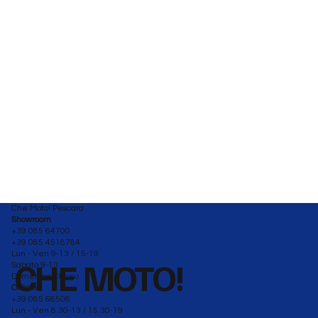
Che Moto! Pescara
Showroom
+39 085 64700
+39 085 4518784
Lun - Ven 9-13 / 15-19
CHE MOTO!
Sabato 9-13
Domenica Chiuso
Officina
+39 085 68508
Lun - Ven 8.30-13 / 15.30-19