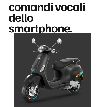
comandi vocali
dello
smartphone.
Us in Numbers
$100M+