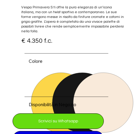
Vespa Primavera S ti offre la pura eleganza di un’icona
italiana, ma con un twist sportivo e contemporaneo. Le sue
forme vengono messe in risalto da finiture cromate e cotorni in
grigio grafite. L’opera è completata da una vivace palette di
possibili livree che rende semplicemente impossibile perdersi
nella folla.
€ 4.350 f.c.
Giallo Disinvolto
Bianco Inn
Colore
Disponibilità in Negozio
Scrivici su Whatsapp