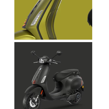
Us in Numbers
$100M+
Clients’ Income during the Last Quarter