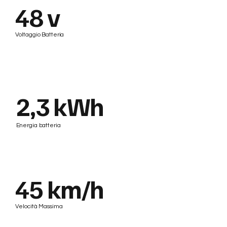
48 v
Voltaggio Batteria
2,3 kWh
Energia batteria
45 km/h
Velocità Massima