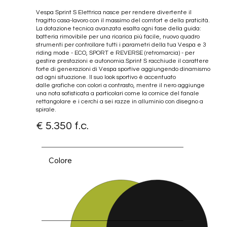
Vespa Sprint S Elettrica nasce per rendere divertente il
tragitto casa-lavoro con il massimo del comfort e della praticità.
La dotazione tecnica avanzata esalta ogni fase della guida:
batteria rimovibile per una ricarica più facile, nuovo quadro
strumenti per controllare tutti i parametri della tua Vespa e 3
riding mode - ECO, SPORT e REVERSE (retromarcia) - per
gestire prestazioni e autonomia.Sprint S racchiude il carattere
forte di generazioni di Vespa sportive aggiungendo dinamismo
ad ogni situazione. Il suo look sportivo è accentuato
dalle grafiche con colori a contrasto, mentre il nero aggiunge
una nota sofisticata a particolari come la cornice del fanale
Nero Convinto Matt
Verde 
rettangolare e i cerchi a sei razze in alluminio con disegno a
spirale.
€ 5.350 f.c.
Colore