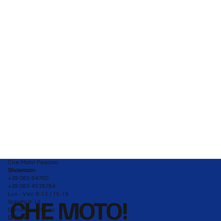
Che Moto! Pescara
Showroom
+39 085 64700
+39 085 4518784
Lun - Ven 9-13 / 15-19
CHE MOTO!
Sabato 9-13
Domenica Chiuso
Officina